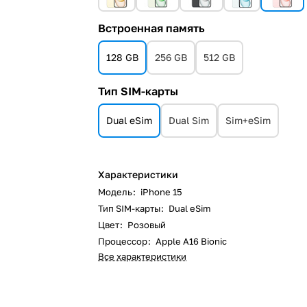
Встроенная память
128 GB
256 GB
512 GB
Тип SIM-карты
Dual eSim
Dual Sim
Sim+eSim
Характеристики
Модель
:
iPhone 15
Тип SIM-карты
:
Dual eSim
Цвет
:
Розовый
Процессор
:
Apple A16 Bionic
Все характеристики