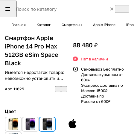
Главная
Каталог
Смартфоны
Apple iPhone
iPho
Смартфон Apple
88 480 ₽
iPhone 14 Pro Max
512GB eSim Space
Нет в наличии
Black
Самовывоз Бесплатно
Имеется недостаток товара:
Доставка курьером от
невозможно установить и
600₽
использовать RuStore
Экспресс доставка по
Арт.
11625
Москве 1500₽
Доставка по
России от 600₽
Цвет