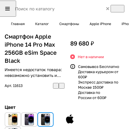
Главная
Каталог
Смартфоны
Apple iPhone
iPho
Смартфон Apple
89 680 ₽
iPhone 14 Pro Max
256GB eSim Space
Нет в наличии
Black
Самовывоз Бесплатно
Имеется недостаток товара:
Доставка курьером от
невозможно установить и
600₽
использовать RuStore
Экспресс доставка по
Арт.
11613
Москве 1500₽
Доставка по
России от 600₽
Цвет