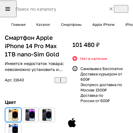
Главная
Каталог
Смартфоны
Apple iPhone
iPho
Смартфон Apple
101 480 ₽
iPhone 14 Pro Max
1TB nano-Sim Gold
Нет в наличии
Имеется недостаток товара:
Самовывоз Бесплатно
невозможно установить и
Доставка курьером от
использовать RuStore
600₽
Арт.
11643
Экспресс доставка по
Москве 1500₽
Доставка по
России от 600₽
Цвет