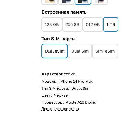
Встроенная память
128 GB
256 GB
512 GB
1 TB
Тип SIM-карты
Dual eSim
Dual Sim
Sim+eSim
Характеристики
Модель
:
iPhone 14 Pro Max
Тип SIM-карты
:
Dual eSim
Цвет
:
Черный
Процессор
:
Apple A16 Bionic
Все характеристики