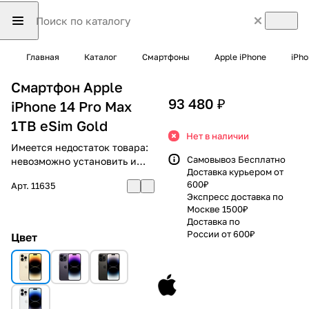
Главная
Каталог
Смартфоны
Apple iPhone
iPho
Смартфон Apple
93 480 ₽
iPhone 14 Pro Max
1TB eSim Gold
Нет в наличии
Имеется недостаток товара:
Самовывоз Бесплатно
невозможно установить и
Доставка курьером от
использовать RuStore
600₽
Арт.
11635
Экспресс доставка по
Москве 1500₽
Доставка по
России от 600₽
Цвет