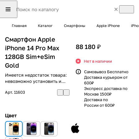
Главная
Каталог
Смартфоны
Apple iPhone
iPho
Смартфон Apple
88 180 ₽
iPhone 14 Pro Max
128GB Sim+eSim
Нет в наличии
Gold
Самовывоз Бесплатно
Имеется недостаток товара:
Доставка курьером от
невозможно установить и
600₽
использовать RuStore
Экспресс доставка по
Арт.
11603
Москве 1500₽
Доставка по
России от 600₽
Цвет