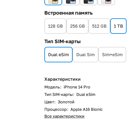
Встроенная память
128 GB
256 GB
512 GB
1 TB
Тип SIM-карты
Dual eSim
Dual Sim
Sim+eSim
Характеристики
Модель
:
iPhone 14 Pro
Тип SIM-карты
:
Dual eSim
Цвет
:
Золотой
Процессор
:
Apple A16 Bionic
Все характеристики