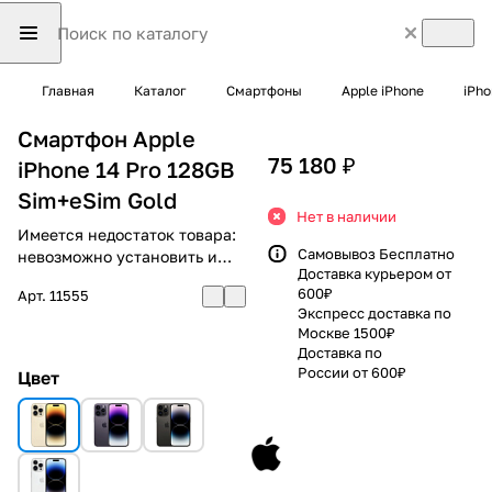
Главная
Каталог
Смартфоны
Apple iPhone
iPho
Смартфон Apple
75 180 ₽
iPhone 14 Pro 128GB
Sim+eSim Gold
Нет в наличии
Имеется недостаток товара:
Самовывоз Бесплатно
невозможно установить и
Доставка курьером от
использовать RuStore
600₽
Арт.
11555
Экспресс доставка по
Москве 1500₽
Доставка по
России от 600₽
Цвет