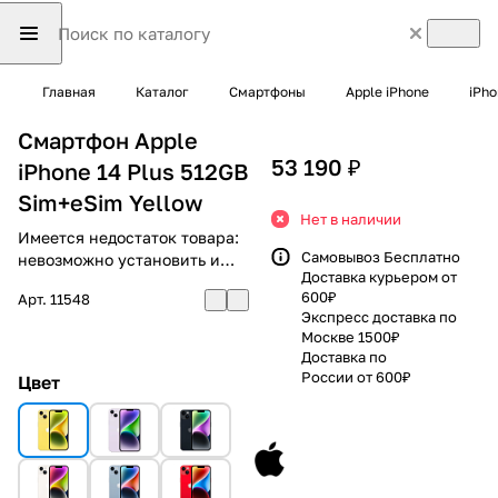
Главная
Каталог
Смартфоны
Apple iPhone
iPho
Смартфон Apple
53 190 ₽
iPhone 14 Plus 512GB
Sim+eSim Yellow
Нет в наличии
Имеется недостаток товара:
Самовывоз Бесплатно
невозможно установить и
Доставка курьером от
использовать RuStore
600₽
Арт.
11548
Экспресс доставка по
Москве 1500₽
Доставка по
России от 600₽
Цвет