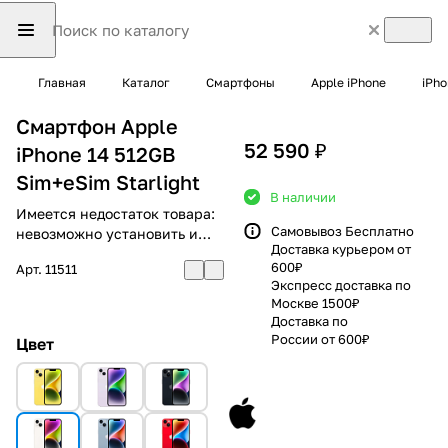
Главная
Каталог
Смартфоны
Apple iPhone
iPho
Смартфон Apple
52 590 ₽
iPhone 14 512GB
Sim+eSim Starlight
В наличии
Имеется недостаток товара:
Самовывоз Бесплатно
невозможно установить и
Доставка курьером от
использовать RuStore
600₽
Арт.
11511
Экспресс доставка по
Москве 1500₽
Доставка по
России от 600₽
Цвет