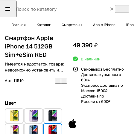
Главная
Каталог
Смартфоны
Apple iPhone
iPho
Смартфон Apple
49 390 ₽
iPhone 14 512GB
Sim+eSim RED
В наличии
Имеется недостаток товара:
Самовывоз Бесплатно
невозможно установить и
Доставка курьером от
использовать RuStore
600₽
Арт.
11510
Экспресс доставка по
Москве 1500₽
Доставка по
России от 600₽
Цвет