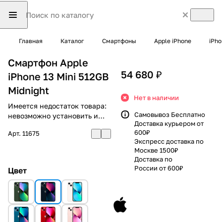
Главная
Каталог
Смартфоны
Apple iPhone
iPho
Смартфон Apple
54 680 ₽
iPhone 13 Mini 512GB
Midnight
Нет в наличии
Имеется недостаток товара:
Самовывоз Бесплатно
невозможно установить и
Доставка курьером от
использовать RuStore
600₽
Арт.
11675
Экспресс доставка по
Москве 1500₽
Доставка по
России от 600₽
Цвет