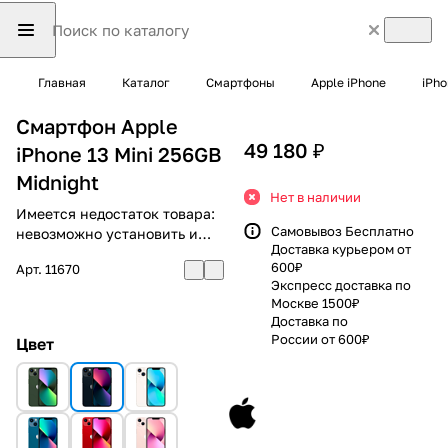
Главная
Каталог
Смартфоны
Apple iPhone
iPho
Смартфон Apple
49 180 ₽
iPhone 13 Mini 256GB
Midnight
Нет в наличии
Имеется недостаток товара:
Самовывоз Бесплатно
невозможно установить и
Доставка курьером от
использовать RuStore
600₽
Арт.
11670
Экспресс доставка по
Москве 1500₽
Доставка по
России от 600₽
Цвет