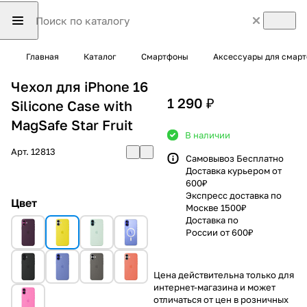
Главная
Каталог
Смартфоны
Аксессуары для смар
Чехол для iPhone 16
1 290 ₽
Silicone Case with
MagSafe Star Fruit
В наличии
Арт.
12813
Самовывоз Бесплатно
Доставка курьером от
600₽
Экспресс доставка по
Цвет
Москве 1500₽
Доставка по
России от 600₽
Цена действительна только для
интернет-магазина и может
отличаться от цен в розничных