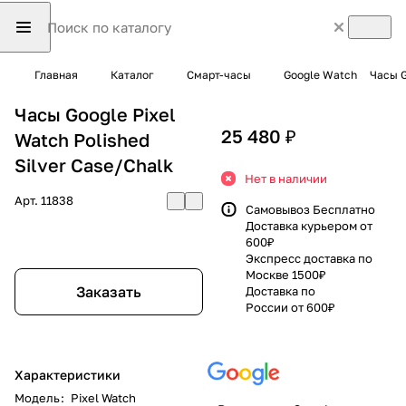
Главная
Каталог
Смарт-часы
Google Watch
Часы G
Часы Google Pixel
25 480 ₽
Watch Polished
Silver Case/Chalk
Нет в наличии
Арт.
11838
Самовывоз Бесплатно
Доставка курьером от
600₽
Экспресс доставка по
Москве 1500₽
Заказать
Доставка по
России от 600₽
Характеристики
Модель
:
Pixel Watch