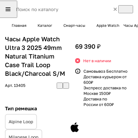
Главная
Каталог
Смарт-часы
Apple Watch
Часы Ap
Часы Apple Watch
69 390 ₽
Ultra 3 2025 49mm
Natural Titanium
Нет в наличии
Case Trail Loop
Самовывоз Бесплатно
Black/Charcoal S/M
Доставка курьером от
600₽
Арт.
13405
Экспресс доставка по
Москве 1500₽
Доставка по
России от 600₽
Тип ремешка
Alpine Loop
Milanese Loop