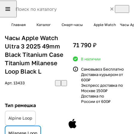
Главная
Каталог
Смарт-часы
Apple Watch
Часы Ap
Часы Apple Watch
71 790 ₽
Ultra 3 2025 49mm
Black Titanium Case
В наличии
Titanium Milanese
Самовывоз Бесплатно
Loop Black L
Доставка курьером от
600₽
Арт.
13433
Экспресс доставка по
Москве 1500₽
Доставка по
России от 600₽
Тип ремешка
Alpine Loop
Milanese Loop