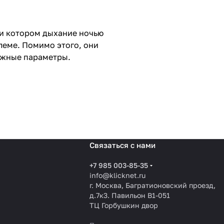
при котором дыхание ночью
леме. Помимо этого, они
важные параметры.
Связаться с нами
+7 985 003-85-35
info@klicknet.ru
г. Москва, Багратионовский проезд,
д.7к3. Павильон B1-051
ТЦ Горбушкин двор