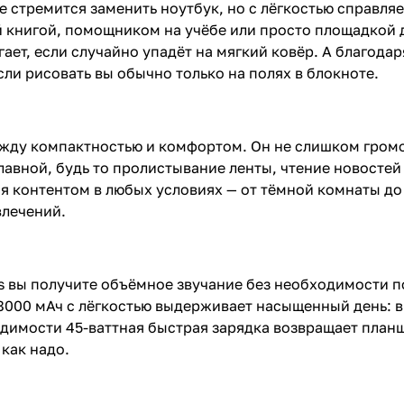
не стремится заменить ноутбук, но с лёгкостью справля
 книгой, помощником на учёбе или просто площадкой д
гает, если случайно упадёт на мягкий ковёр. А благода
ли рисовать вы обычно только на полях в блокноте.
жду компактностью и комфортом. Он не слишком громоз
плавной, будь то пролистывание ленты, чтение новосте
я контентом в любых условиях — от тёмной комнаты до
влечений.
 вы получите объёмное звучание без необходимости п
8000 мАч с лёгкостью выдерживает насыщенный день: в
димости 45-ваттная быстрая зарядка возвращает планше
как надо.