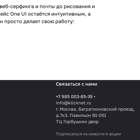
 веб-серфинга и почты до рисования и
ейс One UI остаётся интуитивным, а
н просто делает свою работу:
Связаться с нами
+7 985 003-85-35
info@klicknet.ru
г. Москва, Багратионовский проезд,
д.7к3. Павильон B1-051
ТЦ Горбушкин двор
Подписаться
на новости и акции