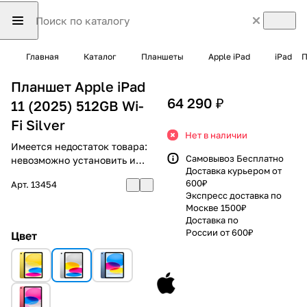
Главная
Каталог
Планшеты
Apple iPad
iPad
П
Планшет Apple iPad
64 290 ₽
11 (2025) 512GB Wi-
Fi Silver
Нет в наличии
Имеется недостаток товара:
Самовывоз Бесплатно
невозможно установить и
Доставка курьером от
использовать RuStore
600₽
Арт.
13454
Экспресс доставка по
Москве 1500₽
Доставка по
России от 600₽
Цвет