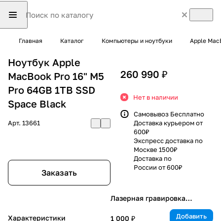
Главная
Каталог
Компьютеры и ноутбуки
Apple Mac
Ноутбук Apple
260 990 ₽
MacBook Pro 16" M5
Pro 64GB 1TB SSD
Нет в наличии
Space Black
Самовывоз Бесплатно
Арт.
13661
Доставка курьером от
600₽
Экспресс доставка по
Москве 1500₽
Доставка по
России от 600₽
Заказать
Лазерная гравировка
клавиатуры
Добавить
Характеристики
1 000 ₽