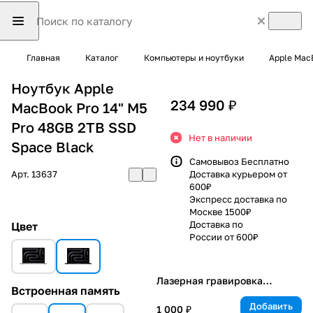
Главная
Каталог
Компьютеры и ноутбуки
Apple Mac
Ноутбук Apple
234 990 ₽
MacBook Pro 14" M5
Pro 48GB 2TB SSD
Нет в наличии
Space Black
Самовывоз Бесплатно
Арт.
13637
Доставка курьером от
600₽
Экспресс доставка по
Москве 1500₽
Доставка по
Цвет
России от 600₽
Лазерная гравировка
Встроенная память
клавиатуры
Добавить
1 000 ₽