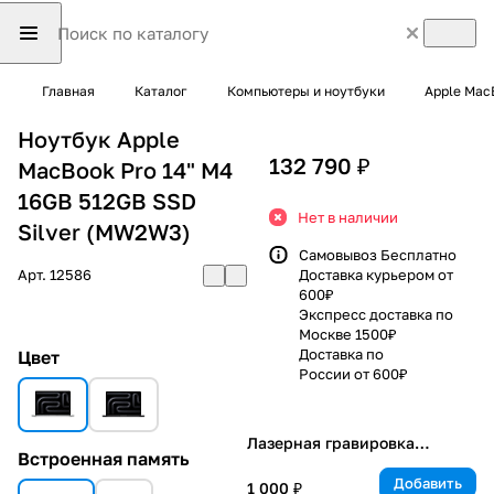
Главная
Каталог
Компьютеры и ноутбуки
Apple Mac
Ноутбук Apple
132 790 ₽
MacBook Pro 14" M4
16GB 512GB SSD
Нет в наличии
Silver (MW2W3)
Самовывоз Бесплатно
Арт.
12586
Доставка курьером от
600₽
Экспресс доставка по
Москве 1500₽
Доставка по
Цвет
России от 600₽
Лазерная гравировка
Встроенная память
клавиатуры
Добавить
1 000 ₽