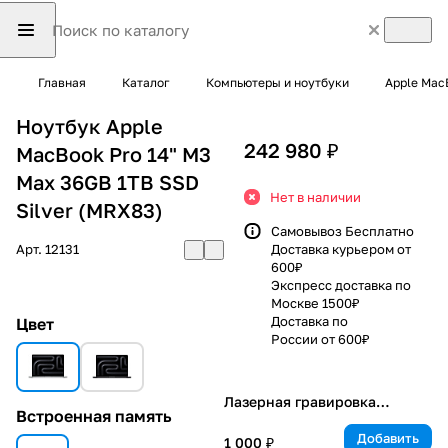
Главная
Каталог
Компьютеры и ноутбуки
Apple Mac
Ноутбук Apple
242 980 ₽
MacBook Pro 14" M3
Max 36GB 1TB SSD
Нет в наличии
Silver (MRX83)
Самовывоз Бесплатно
Арт.
12131
Доставка курьером от
600₽
Экспресс доставка по
Москве 1500₽
Доставка по
Цвет
России от 600₽
Лазерная гравировка
Встроенная память
клавиатуры
Добавить
1 000 ₽