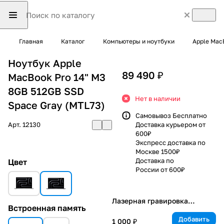
Главная
Каталог
Компьютеры и ноутбуки
Apple Mac
Ноутбук Apple
89 490 ₽
MacBook Pro 14" M3
8GB 512GB SSD
Нет в наличии
Space Gray (MTL73)
Самовывоз Бесплатно
Арт.
12130
Доставка курьером от
600₽
Экспресс доставка по
Москве 1500₽
Доставка по
Цвет
России от 600₽
Лазерная гравировка
Встроенная память
клавиатуры
Добавить
1 000 ₽