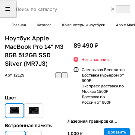
Главная
Каталог
Компьютеры и ноутбуки
Apple Mac
Ноутбук Apple
89 490 ₽
MacBook Pro 14" M3
8GB 512GB SSD
Нет в наличии
Silver (MR7J3)
Самовывоз Бесплатно
Арт.
12129
Доставка курьером от
600₽
Экспресс доставка по
Москве 1500₽
Доставка по
Цвет
России от 600₽
Лазерная гравировка
Встроенная память
клавиатуры
Добавить
1 000 ₽