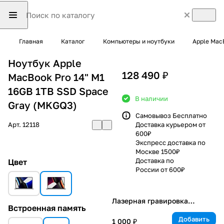
Главная
Каталог
Компьютеры и ноутбуки
Apple Mac
Ноутбук Apple
128 490 ₽
MacBook Pro 14" M1
16GB 1TB SSD Space
В наличии
Gray (MKGQ3)
Самовывоз Бесплатно
Арт.
12118
Доставка курьером от
600₽
Экспресс доставка по
Москве 1500₽
Доставка по
Цвет
России от 600₽
Лазерная гравировка
Встроенная память
клавиатуры
Добавить
1 000 ₽