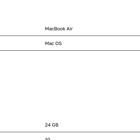
MacBook Air
Mac OS
24 GB
10