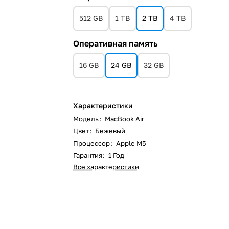
512 GB
1 TB
2 TB
4 TB
Оперативная память
16 GB
24 GB
32 GB
Характеристики
Модель
:
MacBook Air
Цвет
:
Бежевый
Процессор
:
Apple M5
Гарантия
:
1 Год
Все характеристики