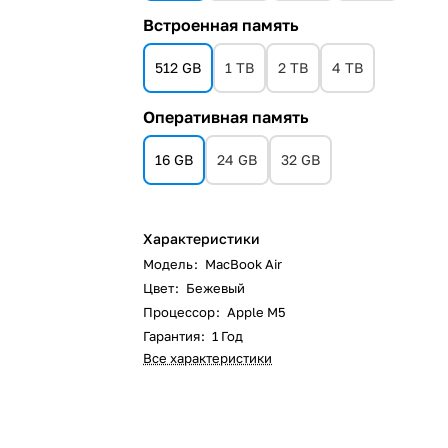
Встроенная память
512 GB
1 TB
2 TB
4 TB
Оперативная память
16 GB
24 GB
32 GB
Характеристики
Модель
:
MacBook Air
Цвет
:
Бежевый
Процессор
:
Apple M5
Гарантия
:
1 Год
Все характеристики