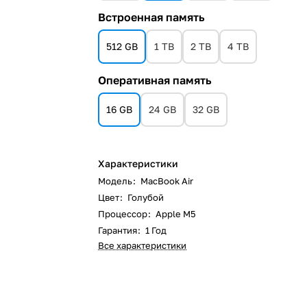
Встроенная память
512 GB
1 TB
2 TB
4 TB
Оперативная память
16 GB
24 GB
32 GB
Характеристики
Модель
:
MacBook Air
Цвет
:
Голубой
Процессор
:
Apple M5
Гарантия
:
1 Год
Все характеристики