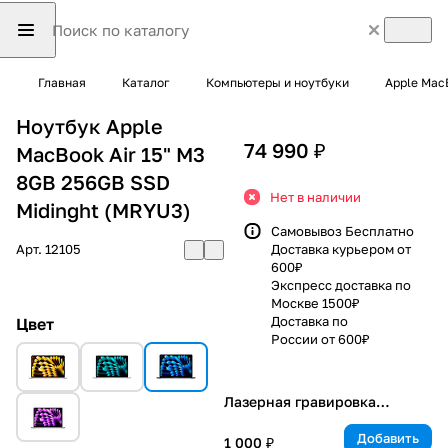
Главная
Каталог
Компьютеры и ноутбуки
Apple Mac
Ноутбук Apple
74 990 ₽
MacBook Air 15" M3
8GB 256GB SSD
Нет в наличии
Midinght (MRYU3)
Самовывоз Бесплатно
Арт.
12105
Доставка курьером от
600₽
Экспресс доставка по
Москве 1500₽
Доставка по
Цвет
России от 600₽
Лазерная гравировка
клавиатуры
Добавить
1 000 ₽