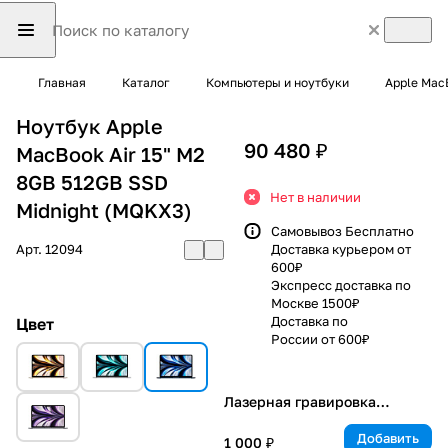
Главная
Каталог
Компьютеры и ноутбуки
Apple Mac
Ноутбук Apple
90 480 ₽
MacBook Air 15" M2
8GB 512GB SSD
Нет в наличии
Midnight (MQKX3)
Самовывоз Бесплатно
Арт.
12094
Доставка курьером от
600₽
Экспресс доставка по
Москве 1500₽
Доставка по
Цвет
России от 600₽
Лазерная гравировка
клавиатуры
Добавить
1 000 ₽