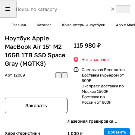
Главная
Каталог
Компьютеры и ноутбуки
Apple Mac
Ноутбук Apple
115 980 ₽
MacBook Air 15" M2
16GB 1TB SSD Space
Нет в наличии
Gray (MQTK3)
Самовывоз Бесплатно
Арт.
12089
Доставка курьером от
600₽
Экспресс доставка по
Москве 1500₽
Доставка по
России от 600₽
Заказать
Лазерная гравировка
клавиатуры
Добавить
Характеристики
1 000 ₽