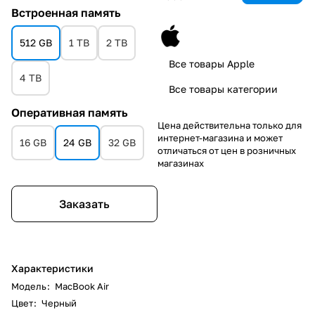
Встроенная память
512 GB
1 TB
2 TB
Все товары Apple
4 TB
Все товары категории
Оперативная память
Цена действительна только для
интернет-магазина и может
16 GB
24 GB
32 GB
отличаться от цен в розничных
магазинах
Заказать
Характеристики
Модель
:
MacBook Air
Цвет
:
Черный