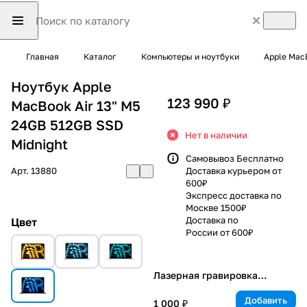
Главная
Каталог
Компьютеры и ноутбуки
Apple Mac
Ноутбук Apple
123 990 ₽
MacBook Air 13" M5
24GB 512GB SSD
Нет в наличии
Midnight
Самовывоз Бесплатно
Арт.
13880
Доставка курьером от
600₽
Экспресс доставка по
Москве 1500₽
Доставка по
Цвет
России от 600₽
Лазерная гравировка
клавиатуры
Добавить
1 000 ₽