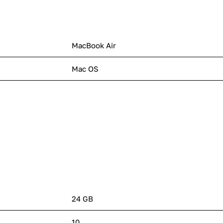
MacBook Air
Mac OS
24 GB
10