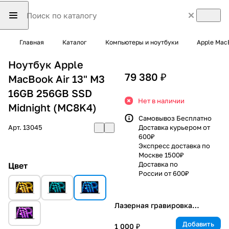
Главная
Каталог
Компьютеры и ноутбуки
Apple Mac
Ноутбук Apple
79 380 ₽
MacBook Air 13" M3
16GB 256GB SSD
Нет в наличии
Midnight (MC8K4)
Самовывоз Бесплатно
Арт.
13045
Доставка курьером от
600₽
Экспресс доставка по
Москве 1500₽
Доставка по
Цвет
России от 600₽
Лазерная гравировка
клавиатуры
Добавить
1 000 ₽