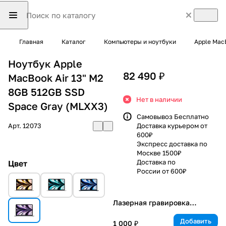
Главная
Каталог
Компьютеры и ноутбуки
Apple Mac
Ноутбук Apple
82 490 ₽
MacBook Air 13" M2
8GB 512GB SSD
Нет в наличии
Space Gray (MLXX3)
Самовывоз Бесплатно
Арт.
12073
Доставка курьером от
600₽
Экспресс доставка по
Москве 1500₽
Доставка по
Цвет
России от 600₽
Лазерная гравировка
клавиатуры
Добавить
1 000 ₽