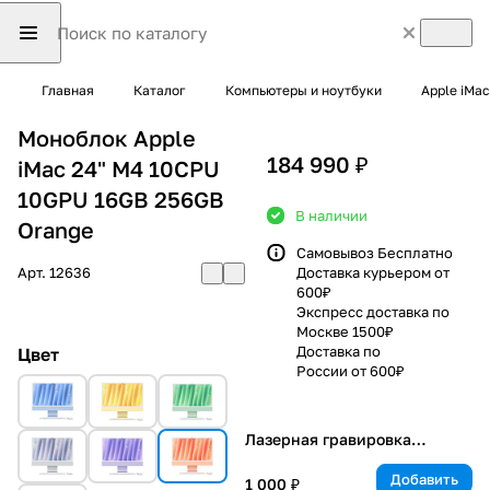
Главная
Каталог
Компьютеры и ноутбуки
Apple iMac
Моноблок Apple
184 990 ₽
iMac 24" M4 10CPU
10GPU 16GB 256GB
В наличии
Orange
Самовывоз Бесплатно
Арт.
12636
Доставка курьером от
600₽
Экспресс доставка по
Москве 1500₽
Доставка по
Цвет
России от 600₽
Лазерная гравировка
клавиатуры
Добавить
1 000 ₽